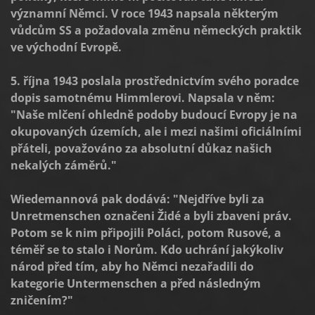
významní Němci. V roce 1943 napsala některým
vůdcům SS a požadovala změnu německých praktik
ve východní Evropě.
5. října 1943 poslala prostřednictvím svého poradce
dopis samotnému Himmlerovi. Napsala v něm:
"Naše mlčení ohledně podoby budoucí Evropy je na
okupovaných územích, ale i mezi našimi oficiálními
přáteli, považováno za absolutní důkaz našich
nekalých záměrů."
Wiedemannová pak dodává: "Nejdříve byli za
Unretmenschen označeni Židé a byli zbaveni práv.
Potom se k nim připojili Poláci, potom Rusové, a
téměř se to stalo i Norům. Kdo uchrání jakýkoliv
národ před tím, aby ho Němci nezařadili do
kategorie Untermenschen a před následným
zničením?"