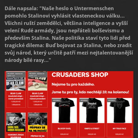
Dále napsala: "Naše heslo o Untermenschen
pomohlo Stalinovi vyhlásit vlasteneckou válku...
Všichni ruští zemědělci, většina inteligence a vyšší
velení Rudé armády, jsou nepřáteli bolševismu a
především Stalina. Naše politika staví tyto lidi před
tragické dilema: Buď bojovat za Stalina, nebo zradit
svůj národ, který určitě patří mezi nejtalentovanější
národy bílé rasy..."