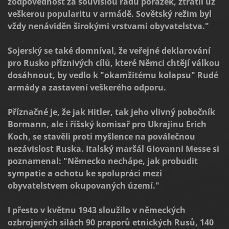
zodpovědnost za souvislou řadu porážek, ztratil už
veškerou popularitu v armádě. Sovětský režim byl
vždy nenáviděn širokými vrstvami obyvatelstva."
Sojerský se také domníval, že veřejné deklarování
pro Rusko příznivých cílů, které Němci chtějí válkou
dosáhnout, by vedlo k "okamžitému kolapsu" Rudé
armády a zastavení veškerého odporu.
Příznačné je, že jak Hitler, tak jeho vlivný pobočník
Bormann, ale i říšský komisař pro Ukrajinu Erich
Koch, se stavěli proti myšlence na poválečnou
nezávislost Ruska. Italský maršál Giovanni Messe si
poznamenal: "Německo nechápe, jak probudit
sympatie a ochotu ke spolupráci mezi
obyvatelstvem okupovaných území."
I přesto v květnu 1943 sloužilo v německých
ozbrojených silách 90 praporů etnických Rusů, 140