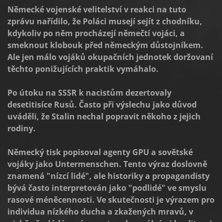
Německé vojenské velitelství v reakci na tuto
zprávu nařídilo, že Poláci musejí sejít z chodníku,
kdykoliv po něm procházejí němečtí vojáci, a
smeknout klobouk před německým důstojníkem.
Ale jen málo vojáků okupačních jednotek doržovaní
těchto ponižujících praktik vymáhalo.
Po útoku na SSSR k nacistům dezertovaly
desetitisíce Rusů. Často při výslechu jako důvod
uváděli, že Stalin nechal popravit někoho z jejich
rodiny.
Německý tisk popisoval agenty GPU a sovětské
vojáky jako Untermenschen. Tento výraz doslovně
znamená "nízcí lidé", ale historiky a propagandisty
bývá často interpretován jako "podlidé" ve smyslu
rasové méněcennosti. Ve skutečnosti je výrazem pro
individua nízkého ducha a zkažených mravů, v