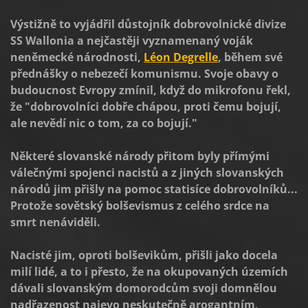
Výstižně to vyjádřil důstojník dobrovolnické divize
SS Wallonia a nejčastěji vyznamenaný voják
neněmecké národnosti,
Léon Degrelle
, během své
přednášky o nebezečí komunismu. Svoje obavy o
budoucnost Evropy zmínil, když do mikrofonu řekl,
že "dobrovolníci dobře chápou, proti čemu bojují,
ale nevědí nic o tom, za co bojují."
Některé slovanské národy přitom byly přímými
válečnými spojenci nacistů a z jiných slovanských
národů jim přišly na pomoc statisíce dobrovolníků...
Protože sovětský bolševismus z celého srdce na
smrt nenáviděli.
Nacisté jim, oproti bolševikům, přišli jako docela
milí lidé, a to i přesto, že na okupovaných územích
dávali slovanským domorodcům svoji domnělou
nadřazenost najevo neskutečně arogantním,