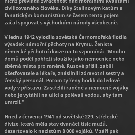
nichž převládá zvrácenost nad morálními kvalitami
civilizovaného člověka. Díky Stalinovým katům a
fanatickým komunistům se časem tento pojem
začal spojovat s východními národy všeobecně.
V lednu 1942 vylodila sovětská Černomořská flotila
výsadek námořní pěchoty na Krymu. Ženista
německé pěchotní divize na to vzpomíná: "Mnoho
domů podél pobřeží sloužilo jako nemocnice nebo
sběrná místa pro raněné. Rusové přišli, zabili
ošetřovatele a lékaře, znásilnili zdravotní sestry a
ženský personál. Potom ty ženy hodili do ledové
vody v přístavu. Zastřelili raněné a nemocné vojáky,
nebo je vytáhli na ulici a polévali vodou, aby tam
umrzli."
Hned v červenci 1941 od sovětské 229. střelecké
divize, která měla stav dvanáct tisíc mužů,
dezertovalo k nacistům 8 000 vojáků. V září pak