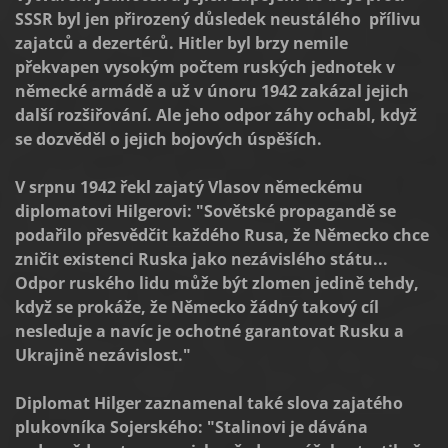
SSSR byl jen přirozený důsledek neustálého přílivu
zajatců a dezertérů. Hitler byl brzy nemile
překvapen vysokým počtem ruských jednotek v
německé armádě a už v únoru 1942 zakázal jejich
další rozšiřování. Ale jeho odpor záhy ochabl, když
se dozvěděl o jejich bojových úspěších.
V srpnu 1942 řekl zajatý Vlasov německému
diplomatovi Hilgerovi: "Sovětské propagandě se
podařilo přesvědčit každého Rusa, že Německo chce
zničit existenci Ruska jako nezávislého státu...
Odpor ruského lidu může být zlomen jedině tehdy,
když se prokáže, že Německo žádný takový cíl
nesleduje a navíc je ochotné garantovat Rusku a
Ukrajině nezávislost."
Diplomat Hilger zaznamenal také slova zajatého
plukovníka Sojerského: "Stalinovi je dávána