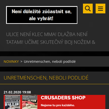
ULICE NENÍ KLEC MMA! DLAŽBA NENÍ
TATAMI! UČÍME SKUTEČNÝ BOJ NOŽEM &
BOJ NA ULICI.
NOVINKY
>
Unretmenschen, neboli podlidé
UNRETMENSCHEN, NEBOLI PODLIDÉ
21.02.2020 19:08