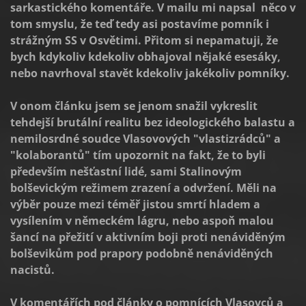
sarkastického komentáře. V mailu mi napsal něco v
tom smyslu, že teď tedy asi postavíme pomník i
strážným SS v Osvětimi. Přitom si nepamatuji, že
bych kdykoliv kdekoliv obhajoval nějaké esesáky,
nebo navrhoval stavět kdekoliv jakékoliv pomníky.
V onom článku jsem se jenom snažil vykreslit
tehdejší brutální realitu bez ideologického balastu a
nemilosrdné soudce Vlasovových "vlastizrádců" a
"kolaborantů" tím upozornit na fakt, že to byli
především nešťastní lidé, sami Stalinovým
bolševickým režimem zrazení a odvržení. Měli na
výběr pouze mezi téměř jistou smrtí hladem a
vysílením v německém lágru, nebo aspoň malou
šancí na přežití v aktivním boji proti nenáviděným
bolševikům pod prapory podobně nenáviděných
nacistů.
V komentářích pod články o pomnících Vlasovců a