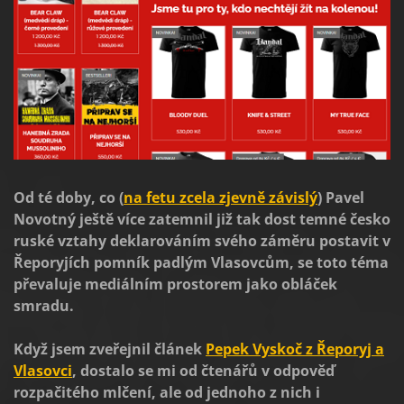
Od té doby, co (
na fetu zcela zjevně závislý
) Pavel
Novotný ještě více zatemnil již tak dost temné česko
ruské vztahy deklarováním svého záměru postavit v
Řeporyjích pomník padlým Vlasovcům, se toto téma
převaluje mediálním prostorem jako obláček
smradu.
Když jsem zveřejnil článek
Pepek Vyskoč z Řeporyj a
Vlasovci
, dostalo se mi od čtenářů v odpověď
rozpačitého mlčení, ale od jednoho z nich i