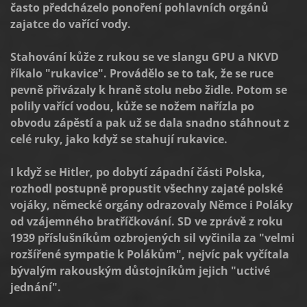
často předcházelo ponoření pohlavních orgánů
zajatce do vařící vody.
Stahování kůže z rukou se ve slangu GPU a NKVD
říkalo "rukavice". Provádělo se to tak, že se ruce
pevně přivázaly k hraně stolu nebo židle. Potom se
polily vařící vodou, kůže se nožem nařízla po
obvodu zápěstí a pak už se dala snadno stáhnout z
celé ruky, jako když se stahují rukavice.
I když se Hitler, po dobytí západní části Polska,
rozhodl postupně propustit všechny zajaté polské
vojáky, německé orgány odrazovaly Němce i Poláky
od vzájemného bratříčkování. SD ve zprávě z roku
1939 příslušníkům ozbrojených sil vyčinila za "velmi
rozšířené sympatie k Polákům", nejvíc pak vyčítala
bývalým rakouským důstojníkům jejich "uctivé
jednání".