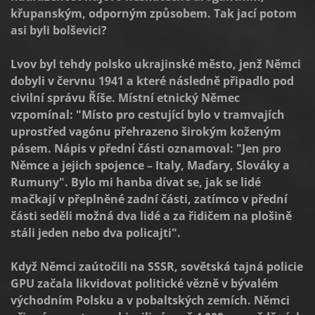
křupanským, odporným způsobem. Tak jací potom
asi byli bolševici?
Lvov byl tehdy polsko ukrajinské město, jenž Němci
dobyli v červnu 1941 a které následně připadlo pod
civilní správu Říše. Místní etnický Němec
vzpomínal: "Místo pro cestující bylo v tramvajích
uprostřed vagónu přehrazeno širokým koženým
pásem. Nápis v přední části oznamoval: "Jen pro
Němce a jejich spojence – Italy, Maďary, Slováky a
Rumuny". Bylo mi hanba dívat se, jak se lidé
mačkají v přeplněné zadní části, zatímco v přední
části seděli možná dva lidé a za řidičem na plošině
stáli jeden nebo dva policajti".
Když Němci zaútočili na SSSR, sovětská tajná policie
GPU začala likvidovat politické vězně v bývalém
východním Polsku a v pobaltských zemích. Němci