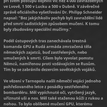
při svém postupu objevili víc než 4 000 zavražděných
ve Lvově, 1 500 v Lucku a 500 v Dubně. V závěrečné
zprávě oficiálního vyšetřování Dr. Philipp Schneider
napsal: "Bez jakýchkoliv pochyb byli zavraždění lidé
před smrtí sadistickým způsobem mučeni. K tomu
byly zbudovány speciální mučírny."
Podél ústupových tras zanechávala trestná
komanda GPU a Rudá armáda zmrzačená těla
německých zajatců, buď zastřelených, nebo
umučených k smrti. Cílem bylo vyvolat pomstu
Němců, namířenou proti vzdávajícím se Rusům.
Tím by se zabránilo dezercím sovětských vojáků.
Ve vězení v Tarnopolu našli němečtí vojáci jednoho
pohřešovaného letce z posádky sestřeleného
bombardéru. Měl vypíchnuté oči, vytržený jazyk,
uříznuté uši a nos. Měl také staženou kůži z rukou a
nohou. To bylo oblíbené mučení GPU, kterému