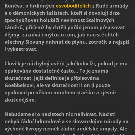
Koněva, o hrdinných
osvoboditelích
z Rudé armády
a o démonických fašistech, kteří si dovolují drze
zpochybňovat holubičí nevinnost Stalinových
záměrů, přičemž by chtěli pořád jenom přepisovat
dějiny, zaznívá i mýtus o tom, jak nacisté chtěli
všechny Slovany nahnat do plynu, zotročit a nejspíš
i vykastrovat.
Člověk je náchylný uvěřit jakékoliv lži, pokud je mu
opakována dostatečně často... To je známá
skutečnost, jejíž definice je připisována
Goebbelsovi, ale ve skutečnosti i on ji pouze
opakoval po někom mnohem starším a zjevně
zkušenějším.
Nebudeme si o nacistech nic nalhávat. Nacisti
nebyli žádní lidumilové a se slovanskými národy na
východě Evropy neměli žádné andělské úmysly. Ale