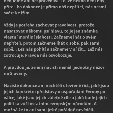
nebuďme ani nespravedliví. To, že někdo není náš
přítel, ba dokonce je přímo náš nepřítel, nás nesmí
svést ke lžím.
Vždy je potřeba zachovat pravdivost, protože
nasazovat někomu psí hlavu, to je jen známka
vlastní morální slabosti. Začneme lhát o svém
nepříteli, potom začneme lhát o sobě, pak sami
sobě... Lež nás pohltí a začneme v ní žít... Lež nás
zotročuje. Pravda nás osvobozuje.
A pravdou je, že ani nacisti neměli jednotný názor
na Slovany.
Nacisté dokonce ani nechtěli otevřeně říct, jaké jsou
jejich konkrétní představy o uspořádání Evropy po
válce, jaké jsou jejich válečné cíle a jaká bude jejich
politika vůči ostatním evropským národům. A
možná že to ani sami ještě pořádně nevěděli.