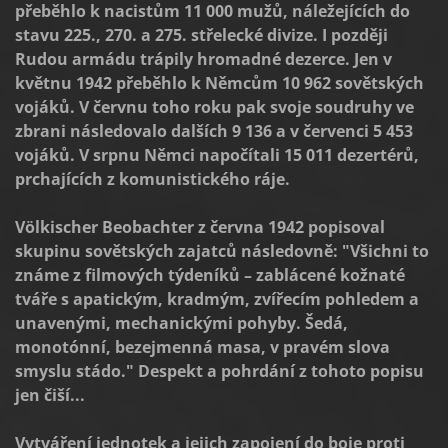
přeběhlo k nacistům 11 000 mužů, náležejících do
stavu 225., 270. a 275. střelecké divize. I později
Rudou armádu trápily hromadné dezerce. Jen v
květnu 1942 přeběhlo k Němcům 10 962 sovětských
vojáků. V červnu toho roku pak svoje soudruhy ve
zbrani následovalo dalších 9 136 a v červenci 5 453
vojáků. V srpnu Němci napočítali 15 011 dezertérů,
prchajících z komunistického ráje.
Völkischer Beobachter z června 1942 popisoval
skupinu sovětských zajatců následovně: "Všichni to
známe z filmových týdeníků – zablácené kožnaté
tváře s apatickým, kradmým, zvířecím pohledem a
unavenými, mechanickými pohyby. Šedá,
monotónní, bezejmenná masa, v pravém slova
smyslu stádo." Despekt a pohrdání z tohoto popisu
jen čiší...
Vytváření jednotek a jejich zapojení do boje proti