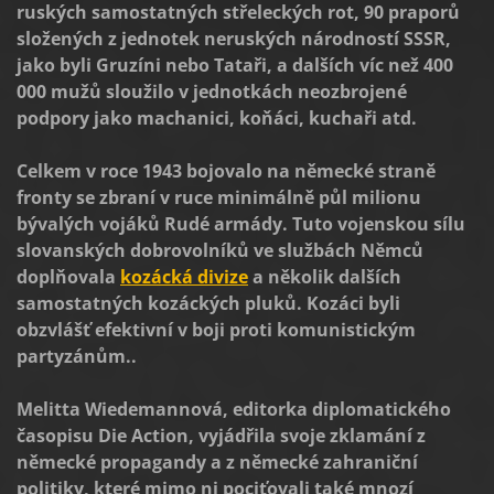
ruských samostatných střeleckých rot, 90 praporů
složených z jednotek neruských národností SSSR,
jako byli Gruzíni nebo Tataři, a dalších víc než 400
000 mužů sloužilo v jednotkách neozbrojené
podpory jako machanici, koňáci, kuchaři atd.
Celkem v roce 1943 bojovalo na německé straně
fronty se zbraní v ruce minimálně půl milionu
bývalých vojáků Rudé armády. Tuto vojenskou sílu
slovanských dobrovolníků ve službách Němců
doplňovala
kozácká divize
a několik dalších
samostatných kozáckých pluků. Kozáci byli
obzvlášť efektivní v boji proti komunistickým
partyzánům..
Melitta Wiedemannová, editorka diplomatického
časopisu Die Action, vyjádřila svoje zklamání z
německé propagandy a z německé zahraniční
politiky, které mimo ni pociťovali také mnozí